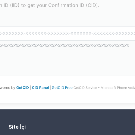
on ID (IID) to get your Confirmation ID (CID).
XX-XXXXXXX-XXXXXXX-XXXXXXX-XXXXXXX-XXXXXXX-XXXXXXX-XXXXXXX
wered by
GetCID
|
CID Panel
|
GetCID Free
GetCID Service
•
Microsoft Phone Acti
Site İçi