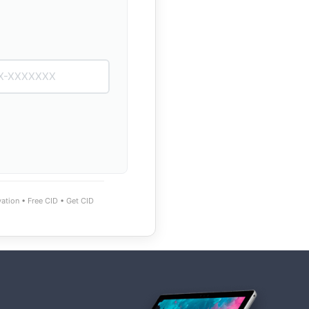
vation
•
Free CID
•
Get CID