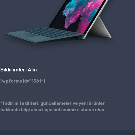
Bildirimleri Alın
[wpforms id=”1561″]
* İndirim teklifleri, güncellemeler ve yeni ürünler
hakkında bilgi almak için bültenimize abone olun.