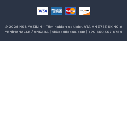
© 2026 NOS YAZILIM - Tüm hakları saklıdır. ATA MH 3773 SK NO:6
YENİMAHALLE / ANKARA |
hi@esdlisans.com
|
+90 850 307 6754