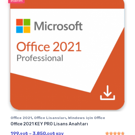
İndirim
,
,
Office 2021
Office Lisansları
Windows için Office
Office 2021 KEY PRO Lisans Anahtarı
Fiyat aralığı: 199.90₺ - 3,850.00₺
199.
₺
–
3,850.
₺
90
00
KDV