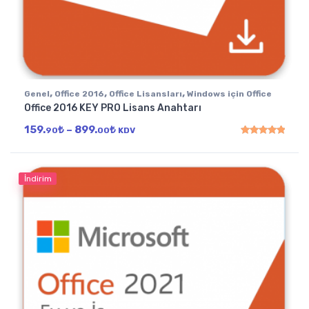
,
,
,
Genel
Office 2016
Office Lisansları
Windows için Office
Office 2016 KEY PRO Lisans Anahtarı
Fiyat aralığı: 159.90₺ - 899.00₺
159.
₺
–
899.
₺
90
00
KDV
5 üzerinden
5.00
oy
İndirim