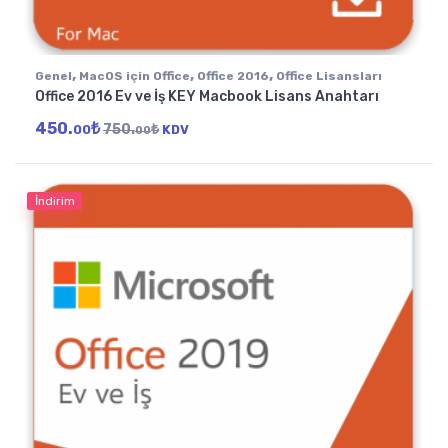
,
,
,
Genel
MacOS için Office
Office 2016
Office Lisansları
Office 2016 Ev ve İş KEY Macbook Lisans Anahtarı
450.
₺
750.
₺
00
KDV
00
İndirim