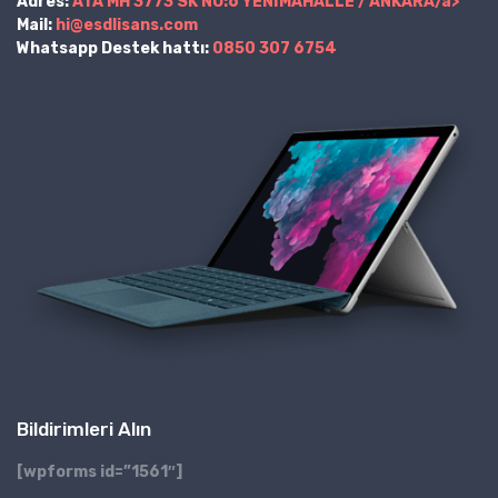
Adres:
ATA MH 3773 SK NO:6 YENİMAHALLE / ANKARA/a>
Mail:
hi@esdlisans.com
Whatsapp Destek hattı:
0850 307 6754
Bildirimleri Alın
[wpforms id=”1561″]