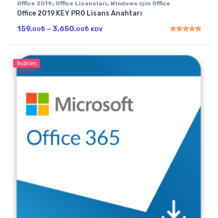
,
,
Office 2019
Office Lisansları
Windows için Office
Office 2019 KEY PRO Lisans Anahtarı
Fiyat aralığı: 159.00₺ - 3,650.00₺
159.
₺
–
3,650.
₺
00
00
KDV
5 üzerinden
4.97
oy
İndirim