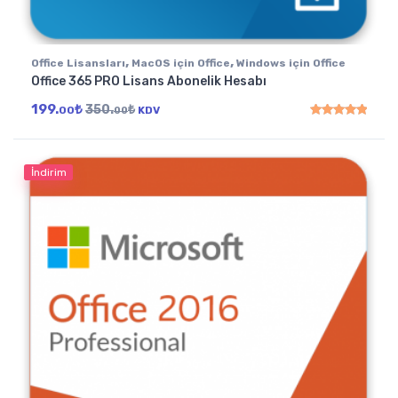
,
,
Office Lisansları
MacOS için Office
Windows için Office
Office 365 PRO Lisans Abonelik Hesabı
199.
₺
350.
₺
00
KDV
00
5 üzerinden
5.00
oy
İndirim