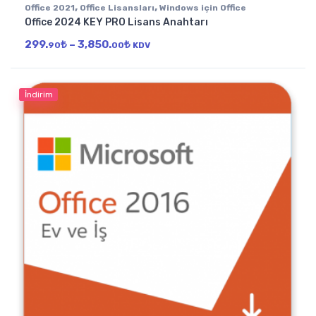
,
,
Office 2021
Office Lisansları
Windows için Office
Office 2024 KEY PRO Lisans Anahtarı
Fiyat aralığı: 299.90₺ - 3,850.00₺
299.
₺
–
3,850.
₺
90
00
KDV
İndirim