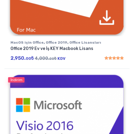
,
,
MacOS için Office
Office 2019
Office Lisansları
Office 2019 Ev ve İş KEY Macbook Lisans
2,950.
₺
4,000.
₺
00
KDV
00
5 üzerinden
5.00
oy
İndirim