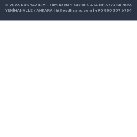
© 2026 NOS YAZILIM - Tüm hakları saklıdır. ATA MH 3773 SK NO:6
YENİMAHALLE / ANKARA |
hi@esdlisans.com
|
+90 850 307 6754