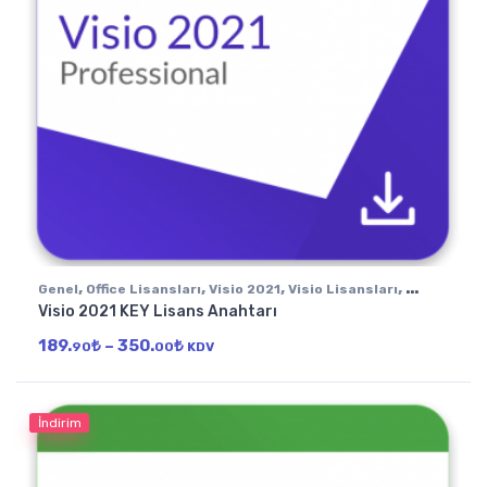
,
,
,
,
Genel
Office Lisansları
Visio 2021
Visio Lisansları
Visio 2021 KEY Lisans Anahtarı
Windows için Office
Fiyat aralığı: 189.90₺ - 350.00₺
189.
₺
–
350.
₺
90
00
KDV
İndirim