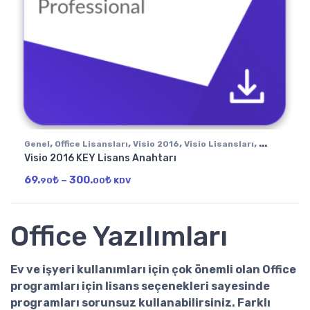
,
,
,
,
Genel
Office Lisansları
Visio 2016
Visio Lisansları
Visio 2016 KEY Lisans Anahtarı
Windows için Office
Fiyat aralığı: 69.90₺ - 300.00₺
69.
₺
–
300.
₺
90
00
KDV
Office Yazılımları
Ev ve işyeri kullanımları için çok önemli olan
Office
programları
için lisans seçenekleri sayesinde
programları sorunsuz kullanabilirsiniz. Farklı