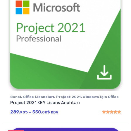
,
,
,
Genel
Office Lisansları
Project 2021
Windows için Office
Project 2021 KEY Lisans Anahtarı
Fiyat aralığı: 289.90₺ - 550.00₺
289.
₺
–
550.
₺
90
00
KDV
5 üzerinden
5.00
oy