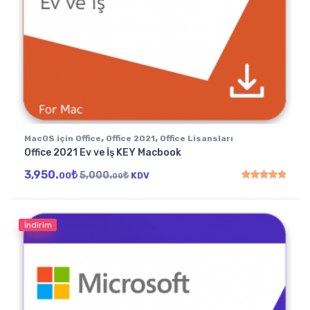
,
,
MacOS için Office
Office 2021
Office Lisansları
Office 2021 Ev ve İş KEY Macbook
3,950.
₺
5,000.
₺
00
KDV
00
5 üzerinden
5.00
oy
İndirim