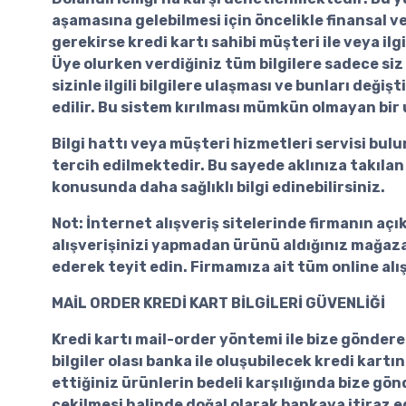
aşamasına gelebilmesi için öncelikle finansal v
gerekirse kredi kartı sahibi müşteri ile veya ilg
Üye olurken verdiğiniz tüm bilgilere sadece siz 
sizinle ilgili bilgilere ulaşması ve bunları değ
edilir. Bu sistem kırılması mümkün olmayan bir 
Bilgi hattı veya müşteri hizmetleri servisi bulu
tercih edilmektedir. Bu sayede aklınıza takılan 
konusunda daha sağlıklı bilgi edinebilirsiniz.
Not: İnternet alışveriş sitelerinde firmanın aç
alışverişinizi yapmadan ürünü aldığınız mağaza
ederek teyit edin. Firmamıza ait tüm online alışv
MAİL ORDER KREDİ KART BİLGİLERİ GÜVENLİĞİ
Kredi kartı mail-order yöntemi ile bize gönderec
bilgiler olası banka ile oluşubilecek kredi kart
ettiğiniz ürünlerin bedeli karşılığında bize gö
çekilmesi halinde doğal olarak bankaya itiraz e