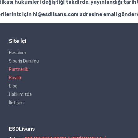
litikası hükümleri değiştiği takdirde, yayınlandığı tari
erileriniz için
hi@esdlisans.com
adresine email göndere
Site İçi
Hesabım
Sipariş Durumu
Partnerlik
Bayilik
Blog
Hakkımızda
İletişim
ESDLisans