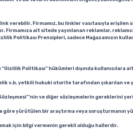
nk verebilir. Firmamız, bu linkler vasıtasıyla erişilen s
 Firmamıza ait sitede yayınlanan reklamlar, reklamcılık
izlilik Politikası Prensipleri, sadece Mağazamızın kulla
 “Gizlilik Politikası” hükümleri dışında kullanıcılara ait
v.b. yetkili hukuki otorite tarafından çıkarılan ve y
 Sözleşmesi”‘nin ve diğer sözleşmelerin gereklerini y
ne göre yürütülen bir araştırma veya soruşturmanın yürü
umak için bilgi vermenin gerekli olduğu hallerdir.