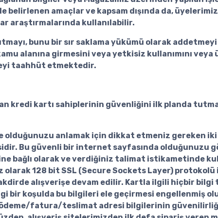
le belirlenen amaçlar ve kapsam dışında da, üyelerimizi
r araştırmalarında kullanılabilir.
li tutmayı, bunu bir sır saklama yükümü olarak addetmeyi 
amu alanına girmesini veya yetkisiz kullanımını veya ü
meyi taahhüt etmektedir.
n kredi kartı sahiplerinin güvenliğini ilk planda tutmak
de olduğunuzu anlamak için dikkat etmeniz gereken iki ş
idir. Bu güvenli bir internet sayfasında olduğunuzu gös
ine bağlı olarak ve verdiğiniz talimat istikametinde kull
msız olarak 128 bit SSL (Secure Sockets Layer) protokolü
ı takdirde alışverişe devam edilir. Kartla ilgili hiçbir 
bir koşulda bu bilgileri ele geçirmesi engellenmiş olu
in ödeme/fatura/teslimat adresi bilgilerinin güvenilirli
zden, alışveriş sitelerimizden ilk defa sipariş veren m