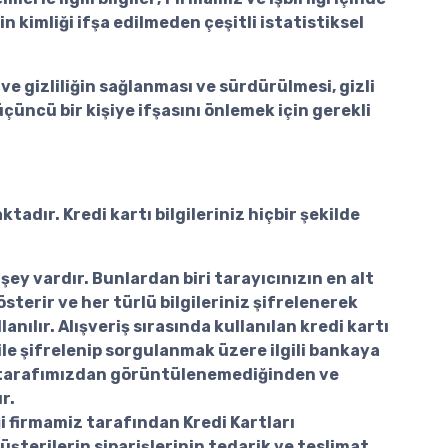
n kimliği ifşa edilmeden çeşitli istatistiksel
ve gizliliğin sağlanması ve sürdürülmesi, gizli
çüncü bir kişiye ifşasını önlemek için gerekli
tadır. Kredi kartı bilgileriniz hiçbir şekilde
ey vardır. Bunlardan biri tarayıcınızın en alt
terir ve her türlü bilgileriniz şifrelenerek
anılır. Alışveriş sırasında kullanılan kredi kartı
 ile şifrelenip sorgulanmak üzere ilgili bankaya
bilgi tarafımızdan görüntülenemediğinden ve
r.
ği firmamiz tarafından Kredi Kartları
üşterilerin siparişlerinin tedarik ve teslimat