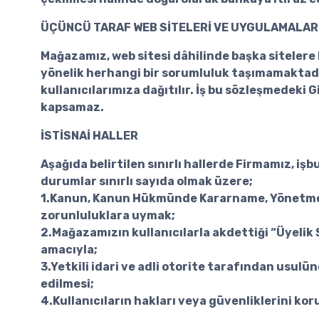
ÜÇÜNCÜ TARAF WEB SİTELERİ VE UYGULAMALAR
Mağazamız, web sitesi dâhilinde başka sitelere li
yönelik herhangi bir sorumluluk taşımamaktadır.
kullanıcılarımıza dağıtılır. İş bu sözleşmedeki G
kapsamaz.
İSTİSNAİ HALLER
Aşağıda belirtilen sınırlı hallerde Firmamız, işbu
durumlar sınırlı sayıda olmak üzere;
1.Kanun, Kanun Hükmünde Kararname, Yönetmelik 
zorunluluklara uymak;
2.Mağazamızın kullanıcılarla akdettiği “Üyelik
amacıyla;
3.Yetkili idari ve adli otorite tarafından usulü
edilmesi;
4.Kullanıcıların hakları veya güvenliklerini kor