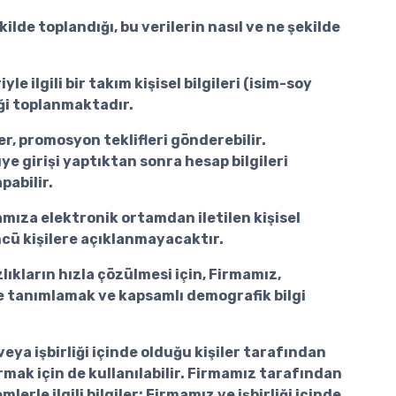
kilde toplandığı, bu verilerin nasıl ve ne şekilde
 ilgili bir takım kişisel bilgileri (isim-soy
eği toplanmaktadır.
r, promosyon teklifleri gönderebilir.
ye girişi yaptıktan sonra hesap bilgileri
pabilir.
ıza elektronik ortamdan iletilen kişisel
üncü kişilere açıklanmayacaktır.
lıkların hızla çözülmesi için, Firmamız,
lde tanımlamak ve kapsamlı demografik bilgi
veya işbirliği içinde olduğu kişiler tarafından
rmak için de kullanılabilir. Firmamız tarafından
rle ilgili bilgiler; Firmamız ve işbirliği içinde