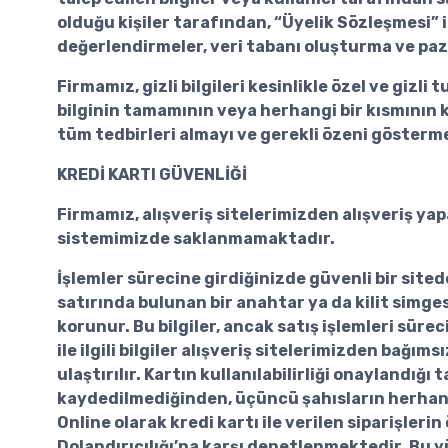
olduğu kişiler tarafından, “Üyelik Sözleşmesi” i
değerlendirmeler, veri tabanı oluşturma ve paza
Firmamız, gizli bilgileri kesinlikle özel ve giz
bilginin tamamının veya herhangi bir kısmının k
tüm tedbirleri almayı ve gerekli özeni göster
KREDİ KARTI GÜVENLİĞİ
Firmamız, alışveriş sitelerimizden alışveriş yapa
sistemimizde saklanmamaktadır.
İşlemler sürecine girdiğinizde güvenli bir site
satırında bulunan bir anahtar ya da kilit simges
korunur. Bu bilgiler, ancak satış işlemleri sürec
ile ilgili bilgiler alışveriş sitelerimizden bağı
ulaştırılır. Kartın kullanılabilirliği onaylandığ
kaydedilmediğinden, üçüncü şahısların herhangi 
Online olarak kredi kartı ile verilen siparişler
Dolandırıcılığı’na karşı denetlenmektedir. Bu yü