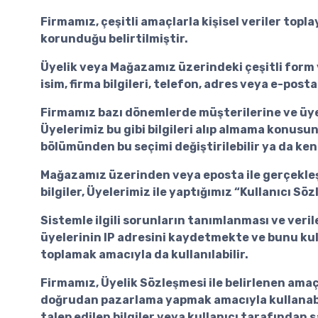
Firmamız, çeşitli amaçlarla kişisel veriler toplay
korunduğu belirtilmiştir.
Üyelik veya Mağazamız üzerindeki çeşitli form ve
isim, firma bilgileri, telefon, adres veya e-pos
Firmamız bazı dönemlerde müşterilerine ve üyele
Üyelerimiz bu gibi bilgileri alıp almama konusun
bölümünden bu seçimi değiştirilebilir ya da kendi
Mağazamız üzerinden veya eposta ile gerçekleş
bilgiler, Üyelerimiz ile yaptığımız “Kullanıcı 
Sistemle ilgili sorunların tanımlanması ve veril
üyelerinin IP adresini kaydetmekte ve bunu kull
toplamak amacıyla da kullanılabilir.
Firmamız, Üyelik Sözleşmesi ile belirlenen amaçl
doğrudan pazarlama yapmak amacıyla kullanabilir
talep edilen bilgiler veya kullanıcı tarafından s