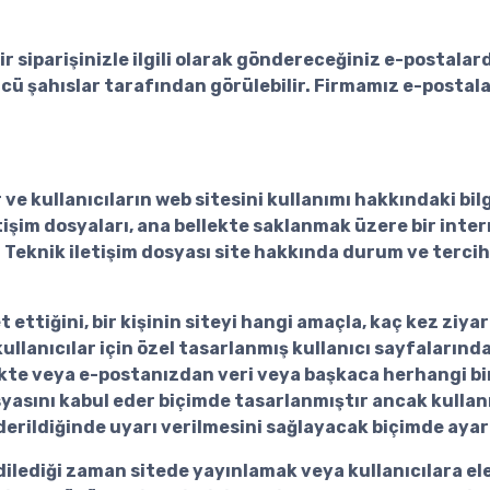
siparişinizle ilgili olarak göndereceğiniz e-postalard
cü şahıslar tarafından görülebilir. Firmamız e-postalar
e kullanıcıların web sitesini kullanımı hakkındaki bilg
tişim dosyaları, ana bellekte saklanmak üzere bir inter
Teknik iletişim dosyası site hakkında durum ve tercihl
t ettiğini, bir kişinin siteyi hangi amaçla, kaç kez ziya
kullanıcılar için özel tasarlanmış kullanıcı sayfaların
ekte veya e-postanızdan veri veya başkaca herhangi bir 
syasını kabul eder biçimde tasarlanmıştır ancak kullanı
rildiğinde uyarı verilmesini sağlayacak biçimde ayarla
i dilediği zaman sitede yayınlamak veya kullanıcılara