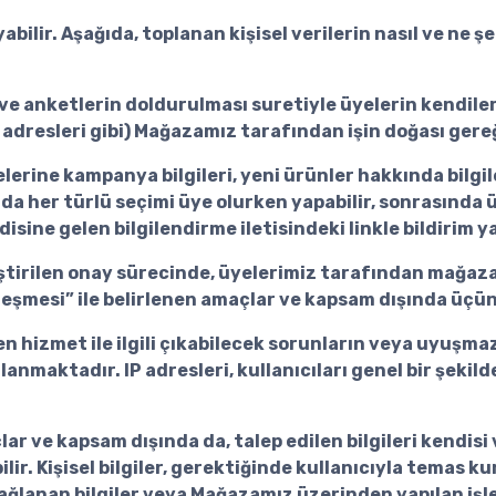
abilir. Aşağıda, toplanan kişisel verilerin nasıl ve ne şe
 anketlerin doldurulması suretiyle üyelerin kendileriyle
ta adresleri gibi) Mağazamız tarafından işin doğası ger
rine kampanya bilgileri, yeni ürünler hakkında bilgile
da her türlü seçimi üye olurken yapabilir, sonrasında ü
sine gelen bilgilendirme iletisindeki linkle bildirim ya
tirilen onay sürecinde, üyelerimiz tarafından mağazam
Sözleşmesi” ile belirlenen amaçlar ve kapsam dışında üç
en hizmet ile ilgili çıkabilecek sorunların veya uyuşmaz
anmaktadır. IP adresleri, kullanıcıları genel bir şeki
ar ve kapsam dışında da, talep edilen bilgileri kendisi 
. Kişisel bilgiler, gerektiğinde kullanıcıyla temas ku
ağlanan bilgiler veya Mağazamız üzerinden yapılan işlemle