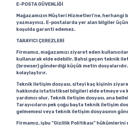
E-POSTA GÜVENLİĞİ
Mağazamızın Müşteri Hizmetleri’ne, herhangi bir 
yazmayınız. E-postalarda yer alan bilgiler üçün
koşulda garanti edemez.
TARAYICI ÇEREZLERİ
Firmamız, mağazamızı ziyaret eden kullanıcılar v
kullanarak elde edebilir. Bahsi geçen teknik ile
(browser) gönderdiği küçük metin dosyalarıdır. 
kolaylaştırır.
Teknik iletişim dosyası, siteyi kaç kişinin ziyare
hakkında istatistiksel bilgileri elde etmeye ve 
yardımcı olur. Teknik iletişim dosyası, ana bell
Tarayıcıların pek çoğu başta teknik iletişim do
gelmemesi veya teknik iletişim dosyasının gönde
Firmamız, işbu “Gizlilik Politikası” hükümlerin