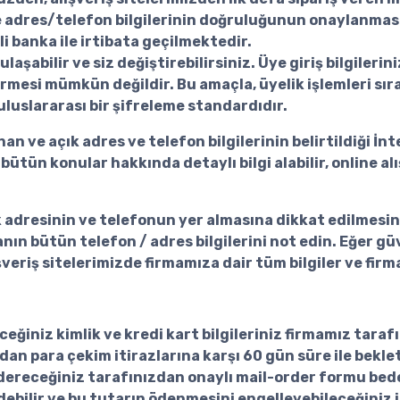
e adres/telefon bilgilerinin doğruluğunun onaylanması g
ili banka ile irtibata geçilmektedir.
ulaşabilir ve siz değiştirebilirsiniz. Üye giriş bilgile
iştirmesi mümkün değildir. Bu amaçla, üyelik işlemleri sı
uluslararası bir şifreleme standardıdır.
nan ve açık adres ve telefon bilgilerinin belirtildiği İ
bütün konular hakkında detaylı bilgi alabilir, online al
ık adresinin ve telefonun yer almasına dikkat edilmesi
nın bütün telefon / adres bilgilerini not edin. Eğer g
eriş sitelerimizde firmamıza dair tüm bilgiler ve firma 
eğiniz kimlik ve kredi kart bilgileriniz firmamız taraf
ından para çekim itirazlarına karşı 60 gün süre ile bekl
ndereceğiniz tarafınızdan onaylı mail-order formu bede
debilir ve bu tutarın ödenmesini engelleyebileceğiniz 