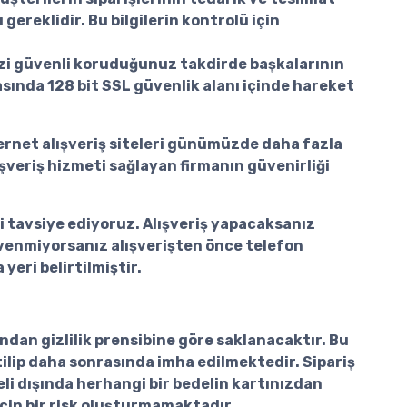
ereklidir. Bu bilgilerin kontrolü için
rinizi güvenli koruduğunuz takdirde başkalarının
rasında 128 bit SSL güvenlik alanı içinde hareket
nternet alışveriş siteleri günümüzde daha fazla
ışveriş hizmeti sağlayan firmanın güvenirliği
ni tavsiye ediyoruz. Alışveriş yapacaksanız
üvenmiyorsanız alışverişten önce telefon
yeri belirtilmiştir.
ından gizlilik prensibine göre saklanacaktır. Bu
etilip daha sonrasında imha edilmektedir. Sipariş
li dışında herhangi bir bedelin kartınızdan
için bir risk oluşturmamaktadır.