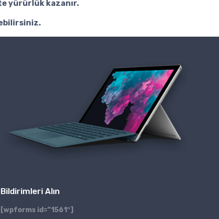
hte yürürlük kazanır.
bilirsiniz.
Bildirimleri Alın
[wpforms id=”1561″]