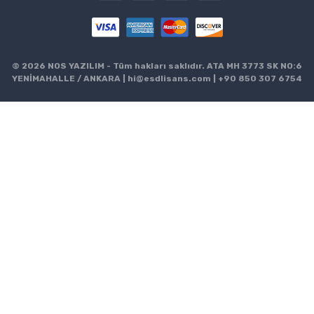
© 2026 NOS YAZILIM - Tüm hakları saklıdır. ATA MH 3773 SK NO:6
YENİMAHALLE / ANKARA |
hi@esdlisans.com
|
+90 850 307 6754