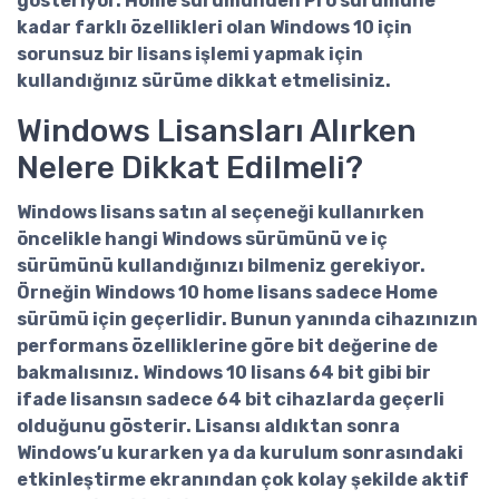
gösteriyor. Home sürümünden Pro sürümüne
kadar farklı özellikleri olan Windows 10 için
sorunsuz bir lisans işlemi yapmak için
kullandığınız sürüme dikkat etmelisiniz.
Windows Lisansları Alırken
Nelere Dikkat Edilmeli?
Windows lisans satın al
seçeneği kullanırken
öncelikle hangi Windows sürümünü ve iç
sürümünü kullandığınızı bilmeniz gerekiyor.
Örneğin
Windows 10 home lisans
sadece Home
sürümü için geçerlidir. Bunun yanında cihazınızın
performans özelliklerine göre bit değerine de
bakmalısınız.
Windows 10 lisans 64 bit
gibi bir
ifade lisansın sadece 64 bit cihazlarda geçerli
olduğunu gösterir. Lisansı aldıktan sonra
Windows’u kurarken ya da kurulum sonrasındaki
etkinleştirme ekranından çok kolay şekilde aktif