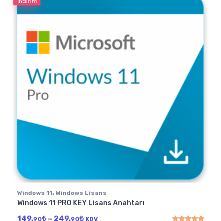
İndirim
,
Windows 11
Windows Lisans
Windows 11 PRO KEY Lisans Anahtarı
Fiyat aralığı: 149.90₺ - 249.90₺
149.
₺
–
249.
₺
90
90
KDV