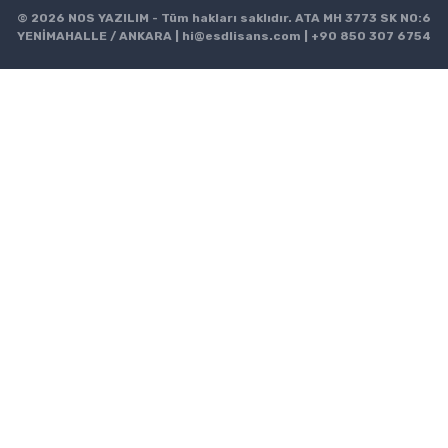
© 2026 NOS YAZILIM - Tüm hakları saklıdır. ATA MH 3773 SK NO:6
YENİMAHALLE / ANKARA |
hi@esdlisans.com
|
+90 850 307 6754