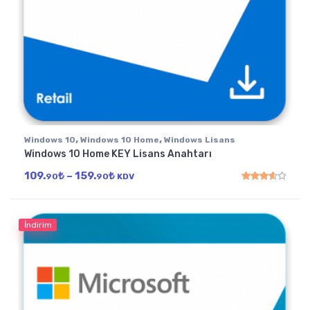
,
,
Windows 10
Windows 10 Home
Windows Lisans
Windows 10 Home KEY Lisans Anahtarı
Fiyat aralığı: 109.90₺ - 159.90₺
109.
₺
–
159.
₺
90
90
KDV
5 üzerinden
3.67
oy
İndirim