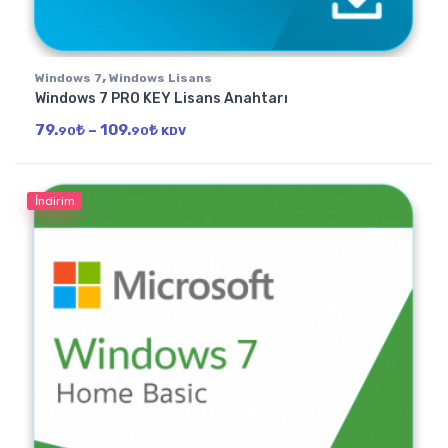
,
Windows 7
Windows Lisans
Windows 7 PRO KEY Lisans Anahtarı
Fiyat aralığı: 79.90₺ - 109.90₺
79.
₺
–
109.
₺
90
90
KDV
İndirim