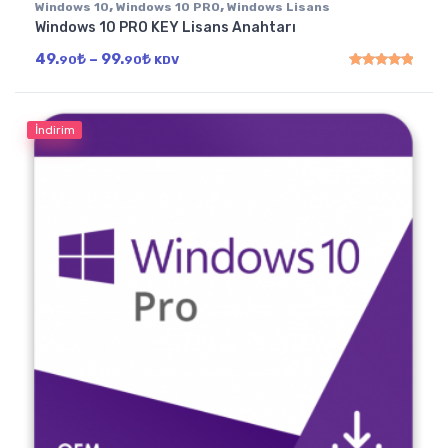
,
,
Windows 10
Windows 10 PRO
Windows Lisans
Windows 10 PRO KEY Lisans Anahtarı
Fiyat aralığı: 49.90₺ - 99.90₺
49.
₺
–
99.
₺
90
90
KDV
5 üzerinden
5.00
oy
İndirim