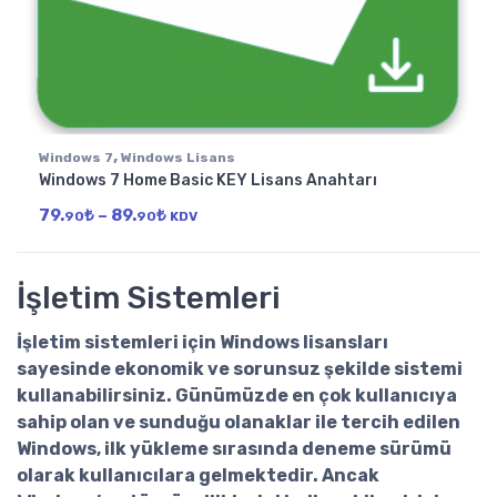
,
Windows 7
Windows Lisans
Windows 7 Home Basic KEY Lisans Anahtarı
Fiyat aralığı: 79.90₺ - 89.90₺
79.
₺
–
89.
₺
90
90
KDV
İşletim Sistemleri
İşletim sistemleri için
Windows lisansları
sayesinde ekonomik ve sorunsuz şekilde sistemi
kullanabilirsiniz. Günümüzde en çok kullanıcıya
sahip olan ve sunduğu olanaklar ile tercih edilen
Windows, ilk yükleme sırasında deneme sürümü
olarak kullanıcılara gelmektedir. Ancak