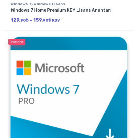
,
Windows 7
Windows Lisans
Windows 7 Home Premium KEY Lisans Anahtarı
Fiyat aralığı: 129.90₺ - 159.90₺
129.
₺
–
159.
₺
90
90
KDV
İndirim