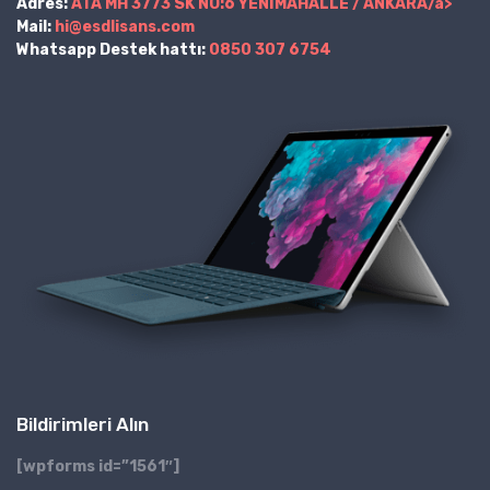
Adres:
ATA MH 3773 SK NO:6 YENİMAHALLE / ANKARA/a>
Mail:
hi@esdlisans.com
Whatsapp Destek hattı:
0850 307 6754
Bildirimleri Alın
[wpforms id=”1561″]