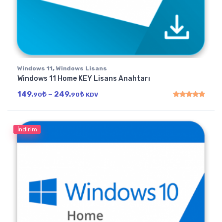
,
Windows 11
Windows Lisans
Windows 11 Home KEY Lisans Anahtarı
Fiyat aralığı: 149.90₺ - 249.90₺
149.
₺
–
249.
₺
90
90
KDV
5 üzerinden
5.00
oy
İndirim