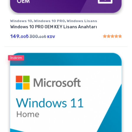
,
,
Windows 10
Windows 10 PRO
Windows Lisans
Windows 10 PRO OEM KEY Lisans Anahtarı
149.
₺
300.
₺
00
KDV
00
5 üzerinden
4.91
oy
İndirim