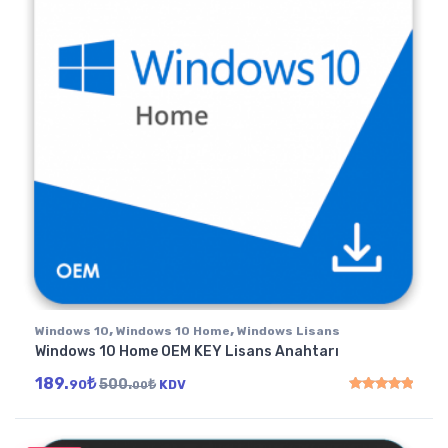
,
,
Windows 10
Windows 10 Home
Windows Lisans
Windows 10 Home OEM KEY Lisans Anahtarı
189.
₺
500.
₺
90
KDV
00
5 üzerinden
5.00
oy