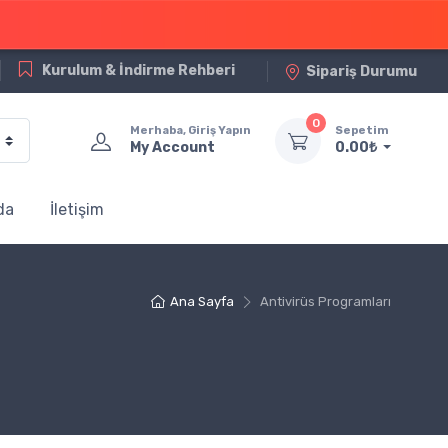
Kurulum & İndirme Rehberi
Sipariş Durumu
0
Merhaba, Giriş Yapın
Sepetim
My Account
0.00₺
da
İletişim
Ana Sayfa
Antivirüs Programları