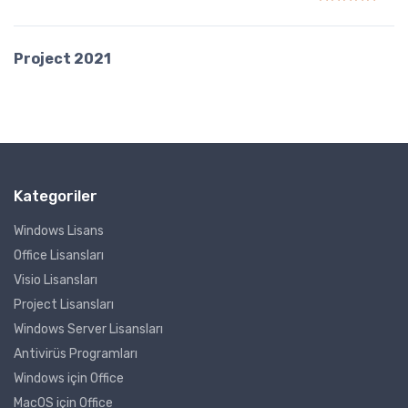
5 üzerinden
5.00
oy
Project 2021
Kategoriler
Windows Lisans
Office Lisansları
Visio Lisansları
Project Lisansları
Windows Server Lisansları
Antivirüs Programları
Windows için Office
MacOS için Office