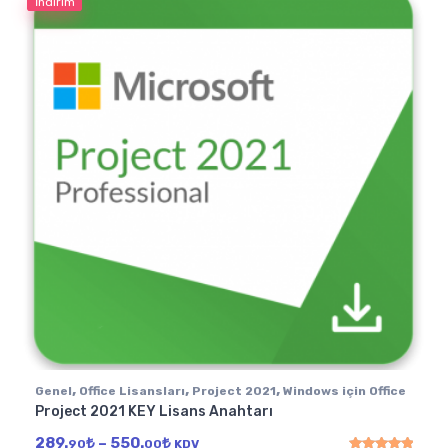
İndirim
,
,
,
Genel
Office Lisansları
Project 2021
Windows için Office
Project 2021 KEY Lisans Anahtarı
Fiyat aralığı: 289.90₺ - 550.00₺
289.
₺
–
550.
₺
90
00
KDV