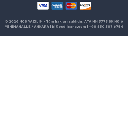
© 2026 NOS YAZILIM - Tüm hakları saklıdır. ATA MH 3773 SK NO:6
YENİMAHALLE / ANKARA |
hi@esdlisans.com
|
+90 850 307 6754