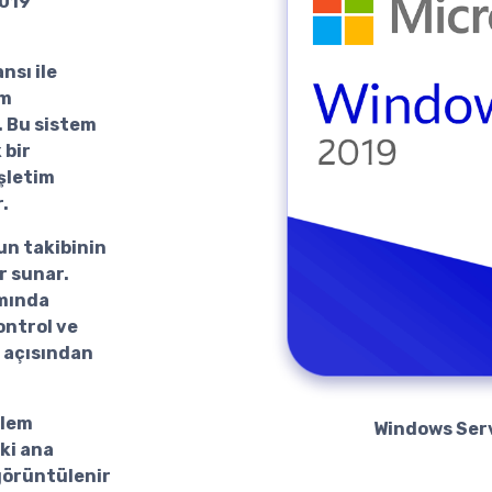
2019
ansı
ile
üm
. Bu sistem
 bir
şletim
.
un takibinin
er sunar.
amında
ontrol ve
i açısından
şlem
Windows Ser
ki ana
 görüntülenir