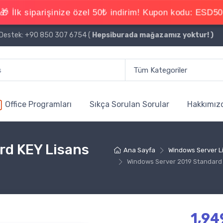
estek: +90 850 307 6754 (
Hepsiburada mağazamız yoktur!
)
Office Programları
Sıkça Sorulan Sorular
Hakkımız
rd KEY Lisans
Ana Sayfa
Windows Server Li
Windows Server 2019 Standard 
1,94