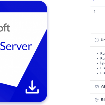
Windows 
Ür
Ku
Ku
İş
Li
Li
G
Sı