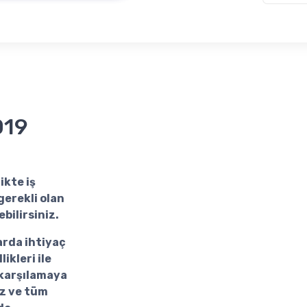
019
likte iş
gerekli olan
bilirsiniz.
arda ihtiyaç
ikleri ile
 karşılamaya
uz ve tüm