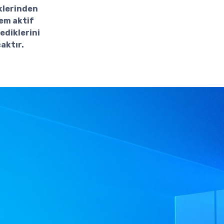
eklerinden
tem aktif
tediklerini
aktır.