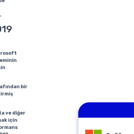
lde
.
019
rosoft
teminin
nin
afından bir
tirmiş
ta ve diğer
mak için
formans