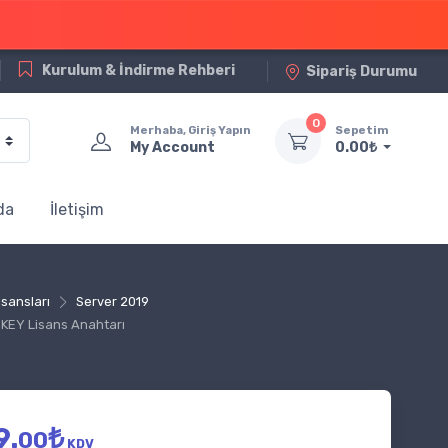
Kurulum & İndirme Rehberi
Sipariş Durumu
0
Merhaba, Giriş Yapın
Sepetim
My Account
0.00₺
da
İletişim
sansları
Server 2019
KEY Lisans Anahtarı
9.
₺
00
KDV