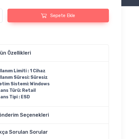
Server 2019 Standard KEY Lisans Anahtarı adet
Sepete Ekle
ün Özellikleri
llanım Limiti : 1 Cihaz
llanım Süresi: Süresiz
letim Sistemi: Windows
sans Türü: Retail
sans Tipi : ESD
önderim Seçenekleri
kça Sorulan Sorular