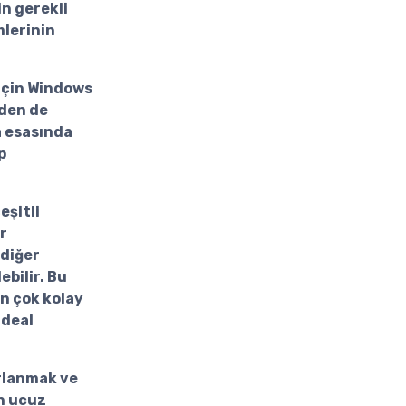
in gerekli
mlerinin
 için Windows
zden de
a esasında
p
eşitli
r
 diğer
ebilir. Bu
n çok kolay
ideal
rlanmak ve
n ucuz