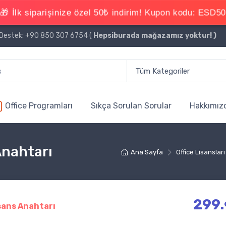
estek: +90 850 307 6754 (
Hepsiburada mağazamız yoktur!
)
Office Programları
Sıkça Sorulan Sorular
Hakkımız
Anahtarı
Ana Sayfa
Office Lisansları
299.