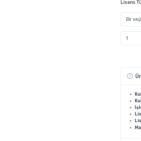
Lisans Tü
Office 2
Ür
Ku
Ku
İş
Li
Li
Ma