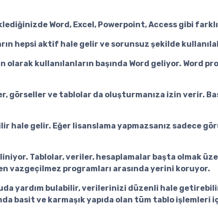
üklediğinizde Word, Excel, Powerpoint, Access gibi fark
rın hepsi aktif hale gelir ve sorunsuz şekilde kullanılab
ın olarak kullanılanların başında Word geliyor. Word 
er, görseller ve tablolar da oluşturmanıza izin verir. 
bilir hale gelir. Eğer lisanslama yapmazsanız sadece gö
iliniyor. Tablolar, veriler, hesaplamalar başta olmak üz
 en vazgeçilmez programları arasında yerini koruyor.
a yardım bulabilir, verilerinizi düzenli hale getirebili
a basit ve karmaşık yapıda olan tüm tablo işlemleri için