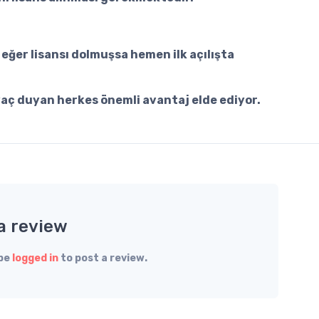
 eğer lisansı dolmuşsa hemen ilk açılışta
iyaç duyan herkes önemli avantaj elde ediyor.
a review
 be
logged in
to post a review.