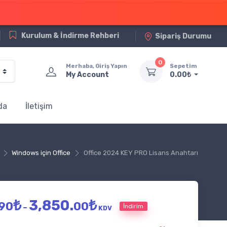
Kurulum & İndirme Rehberi
Sipariş Durumu
0
Merhaba, Giriş Yapın
Sepetim
My Account
0.00₺
da
İletişim
Windows için Office
Office 2024 KEY PRO Lisans Anahtarı
Fiyat aralığı: 299.90₺ - 3,850.0
₺
3,850.
₺
90
00
İndirim
–
KDV