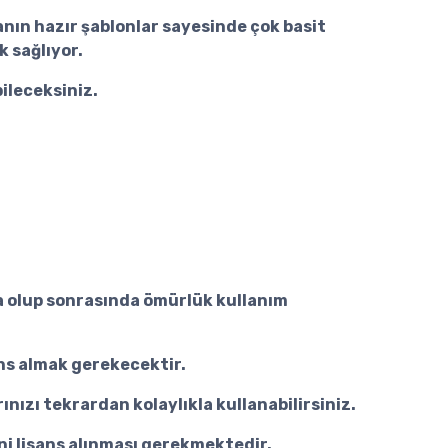
nın hazır şablonlar sayesinde çok basit
 sağlıyor.
bileceksiniz.
kta olup sonrasında ömürlük kullanım
ans almak gerekecektir.
nızı tekrardan kolaylıkla kullanabilirsiniz.
eni lisans alınması gerekmektedir.