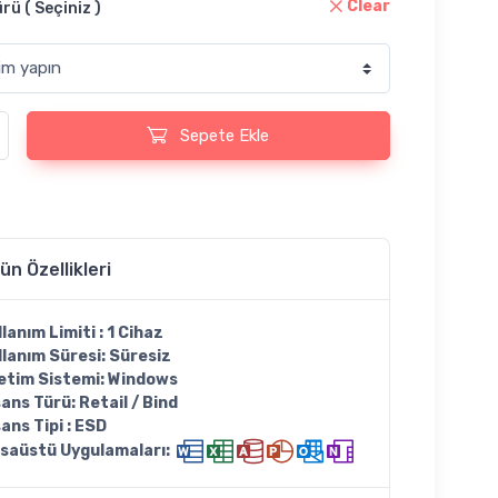
Clear
rü ( Seçiniz )
024 KEY PRO Lisans Anahtarı adet
Sepete Ekle
ün Özellikleri
llanım Limiti : 1 Cihaz
llanım Süresi: Süresiz
letim Sistemi: Windows
sans Türü: Retail / Bind
sans Tipi : ESD
saüstü Uygulamaları: