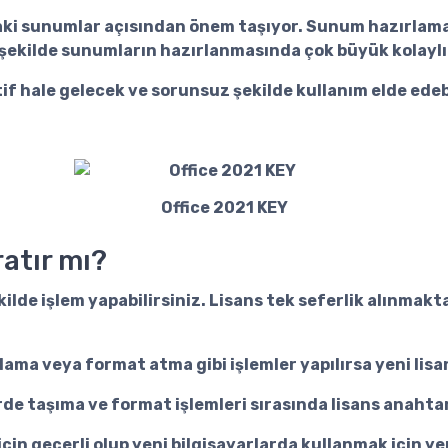
daki sunumlar açısından önem taşıyor. Sunum hazırlama
 şekilde sunumların hazırlanmasında çok büyük kolaylık
ktif hale gelecek ve sorunsuz şekilde kullanım elde ede
Office 2021 KEY
atır mı?
ekilde işlem yapabilirsiniz. Lisans tek seferlik alınma
rlama veya format atma gibi işlemler yapılırsa yeni lis
de taşıma ve format işlemleri sırasında lisans anahtarı
için geçerli olup yeni bilgisayarlarda kullanmak için y