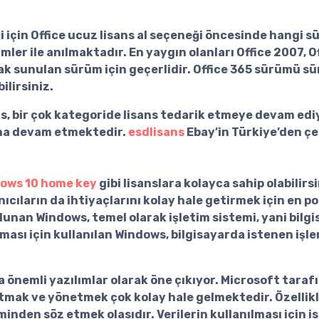
i için
Office ucuz lisans al
seçeneği öncesinde hangi sür
isimler ile anılmaktadır. En yaygın olanları Office 2007, 
k sunulan sürüm için geçerlidir. Office 365 sürümü sür
ilirsiniz.
ns
, bir çok kategoride lisans tedarik etmeye devam edi
tına devam etmektedir.
esdlisans
Ebay’in Türkiye’den ç
ows 10 home key
gibi lisanslara kolayca sahip olabilir
ıların da ihtiyaçlarını kolay hale getirmek için en pop
bulunan Windows, temel olarak işletim sistemi, yani bilgi
ması için kullanılan Windows, bilgisayarda istenen işle
 önemli yazılımlar olarak öne çıkıyor. Microsoft taraf
utmak ve yönetmek çok kolay hale gelmektedir. Özellikl
iminden söz etmek olasıdır. Verilerin kullanılması için i