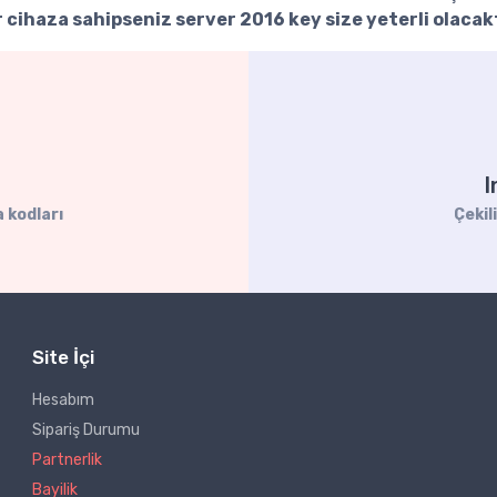
ir cihaza sahipseniz
server 2016 key
size yeterli olacakt
I
 kodları
Çekil
Site İçi
Hesabım
Sipariş Durumu
Partnerlik
Bayilik