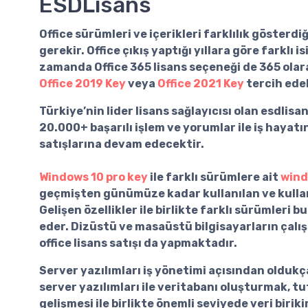
ESDLisans
Office sürümleri
ve içerikleri farklılık gösterdiğ
gerekir. Office çıkış yaptığı yıllara göre farklı 
zamanda
Office 365 lisans
seçeneği de 365 olara
Office 2019 Key
veya
Office 2021 Key
tercih edeb
Türkiye’nin lider lisans sağlayıcısı olan
esdlisa
20.000+ başarılı işlem ve yorumlar ile iş haya
satışlarına devam edecektir.
Windows 10 pro key
ile farklı sürümlere ait
wind
geçmişten günümüze kadar kullanılan ve kullanıc
Gelişen özellikler ile birlikte farklı sürümleri 
eder. Dizüstü ve masaüstü bilgisayarların çalış
office lisans
satışı da yapmaktadır.
Server yazılımları
iş yönetimi açısından oldukça
server yazılımları ile veritabanı oluşturmak, t
gelişmesi ile birlikte önemli seviyede veri birik