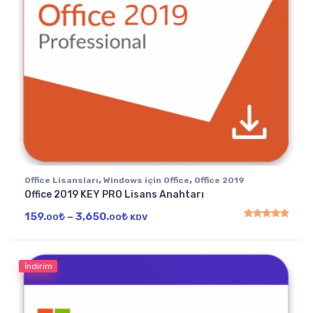
,
,
Office Lisansları
Windows için Office
Office 2019
Office 2019 KEY PRO Lisans Anahtarı
Fiyat aralığı: 159.00₺ - 3,650.00₺
159.
₺
–
3,650.
₺
00
00
KDV
5 üzerinden
4.97
oy
İndirim