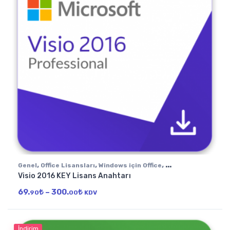
,
,
,
Genel
Office Lisansları
Windows için Office
Visio 2016 KEY Lisans Anahtarı
,
Visio Lisansları
Visio 2016
Fiyat aralığı: 69.90₺ - 300.00₺
69.
₺
–
300.
₺
90
00
KDV
İndirim