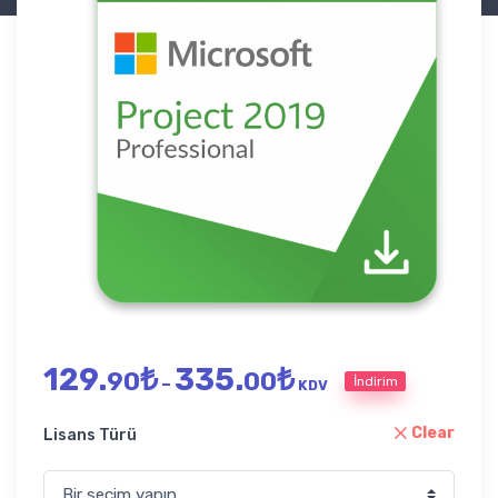
Fiyat aralığı: 129.90₺ 
129.
₺
335.
₺
90
00
İndirim
–
KDV
Clear
Lisans Türü