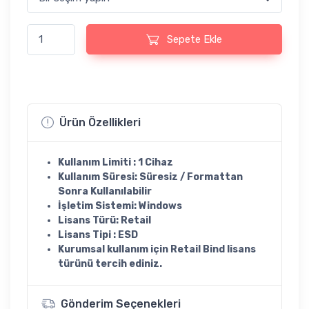
Project 2019 KEY Lisans Anahtarı adet
Sepete Ekle
Ürün Özellikleri
Kullanım Limiti : 1 Cihaz
Kullanım Süresi: Süresiz / Formattan
Sonra Kullanılabilir
İşletim Sistemi: Windows
Lisans Türü: Retail
Lisans Tipi : ESD
Kurumsal kullanım
için Retail Bind lisans
türünü tercih ediniz.
Gönderim Seçenekleri