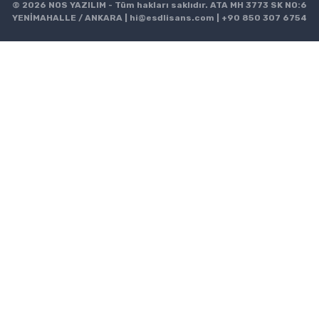
© 2026 NOS YAZILIM - Tüm hakları saklıdır. ATA MH 3773 SK NO:6
YENİMAHALLE / ANKARA |
hi@esdlisans.com
|
+90 850 307 6754