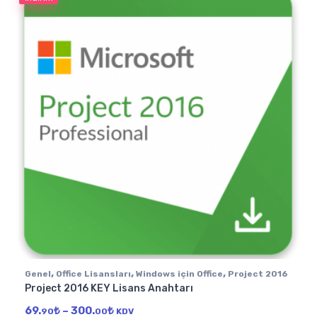
,
,
,
Genel
Office Lisansları
Windows için Office
Project 2016
Project 2016 KEY Lisans Anahtarı
Fiyat aralığı: 69.90₺ - 300.00₺
69.
₺
–
300.
₺
90
00
KDV