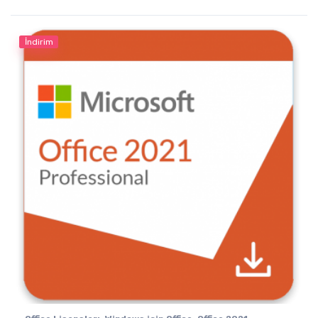
İndirim
,
,