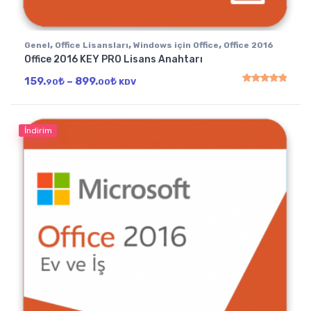
,
,
,
Genel
Office Lisansları
Windows için Office
Office 2016
Office 2016 KEY PRO Lisans Anahtarı
Fiyat aralığı: 159.90₺ - 899.00₺
159.
₺
–
899.
₺
90
00
KDV
5 üzerinden
5.00
oy
İndirim