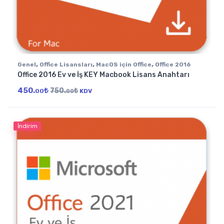
,
,
,
Genel
Office Lisansları
MacOS için Office
Office 2016
Office 2016 Ev ve İş KEY Macbook Lisans Anahtarı
450.
₺
750.
₺
00
KDV
00
İndirim