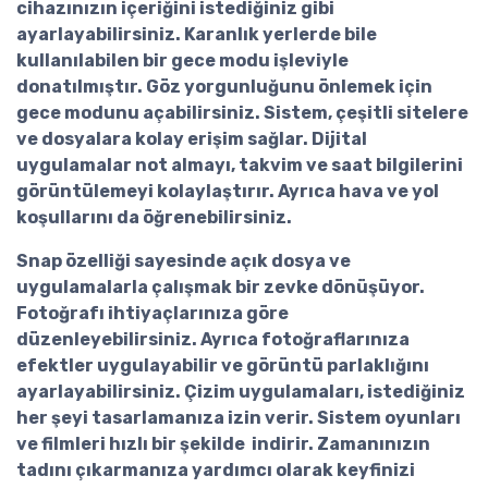
cihazınızın içeriğini istediğiniz gibi
ayarlayabilirsiniz. Karanlık yerlerde bile
kullanılabilen bir gece modu işleviyle
donatılmıştır. Göz yorgunluğunu önlemek için
gece modunu açabilirsiniz. Sistem, çeşitli sitelere
ve dosyalara kolay erişim sağlar. Dijital
uygulamalar not almayı, takvim ve saat bilgilerini
görüntülemeyi kolaylaştırır. Ayrıca hava ve yol
koşullarını da öğrenebilirsiniz.
Snap özelliği sayesinde açık dosya ve
uygulamalarla çalışmak bir zevke dönüşüyor.
Fotoğrafı ihtiyaçlarınıza göre
düzenleyebilirsiniz. Ayrıca fotoğraflarınıza
efektler uygulayabilir ve görüntü parlaklığını
ayarlayabilirsiniz. Çizim uygulamaları, istediğiniz
her şeyi tasarlamanıza izin verir. Sistem oyunları
ve filmleri hızlı bir şekilde indirir. Zamanınızın
tadını çıkarmanıza yardımcı olarak keyfinizi