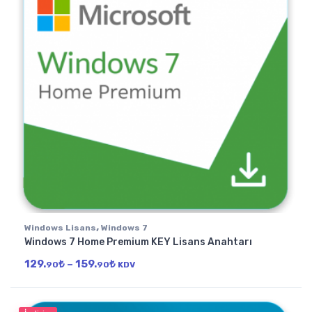
,
Windows Lisans
Windows 7
Windows 7 Home Premium KEY Lisans Anahtarı
Fiyat aralığı: 129.90₺ - 159.90₺
129.
₺
–
159.
₺
90
90
KDV