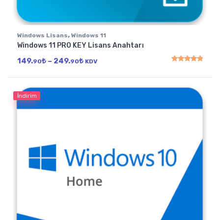
,
Windows Lisans
Windows 11
Windows 11 PRO KEY Lisans Anahtarı
Fiyat aralığı: 149.90₺ - 249.90₺
149.
₺
–
249.
₺
90
90
KDV
5 üzerinden
5.00
oy
İndirim