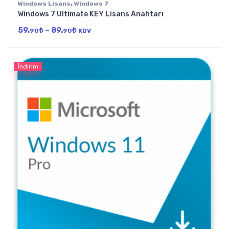
,
Windows Lisans
Windows 7
Windows 7 Ultimate KEY Lisans Anahtarı
Fiyat aralığı: 59.90₺ - 89.90₺
59.
₺
–
89.
₺
90
90
KDV
İndirim