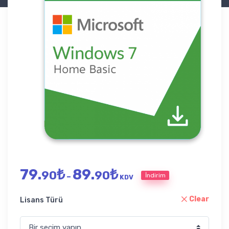
Fiyat aralığı: 79.90₺ - 89.9
79.
₺
89.
₺
90
90
İndirim
–
KDV
Clear
Lisans Türü