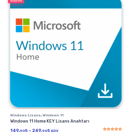
İndirim
,
Windows Lisans
Windows 11
Windows 11 Home KEY Lisans Anahtarı
Fiyat aralığı: 149.90₺ - 249.90₺
149.
₺
–
249.
₺
90
90
KDV