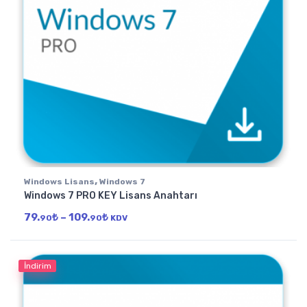
,
Windows Lisans
Windows 7
Windows 7 PRO KEY Lisans Anahtarı
Fiyat aralığı: 79.90₺ - 109.90₺
79.
₺
–
109.
₺
90
90
KDV
İndirim