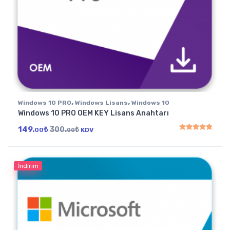
,
,
Windows 10 PRO
Windows Lisans
Windows 10
Windows 10 PRO OEM KEY Lisans Anahtarı
149.
₺
300.
₺
00
KDV
00
5 üzerinden
4.91
oy
İndirim