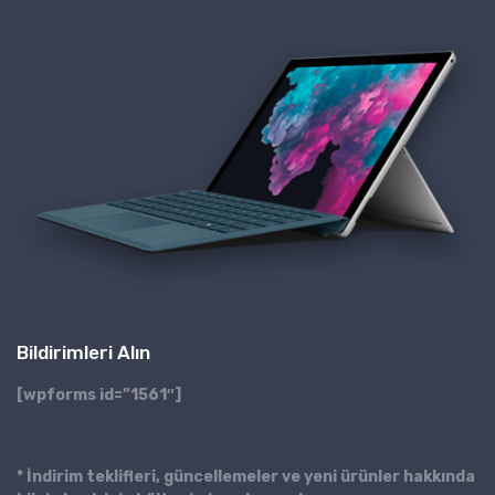
Bildirimleri Alın
[wpforms id=”1561″]
* İndirim teklifleri, güncellemeler ve yeni ürünler hakkında