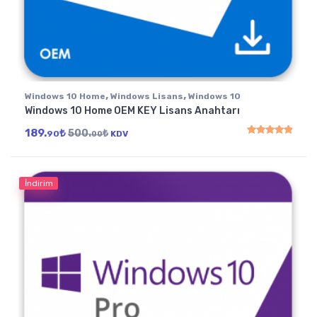
,
,
Windows 10 Home
Windows Lisans
Windows 10
Windows 10 Home OEM KEY Lisans Anahtarı
189.
₺
500.
₺
90
KDV
00
5 üzerinden
5.00
oy
İndirim