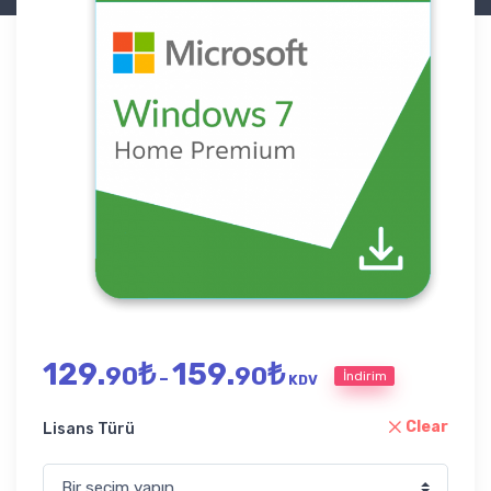
Fiyat aralığı: 129.90₺ -
129.
₺
159.
₺
90
90
İndirim
–
KDV
Clear
Lisans Türü