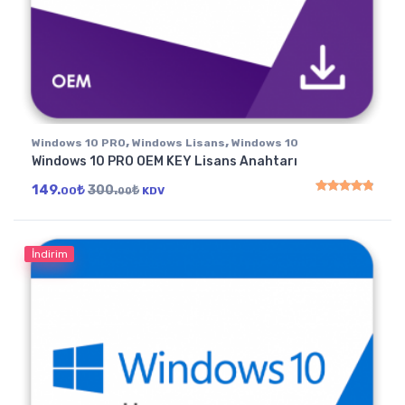
,
,
Windows 10 PRO
Windows Lisans
Windows 10
Windows 10 PRO OEM KEY Lisans Anahtarı
149.
₺
300.
₺
00
KDV
00
5 üzerinden
4.91
oy
İndirim