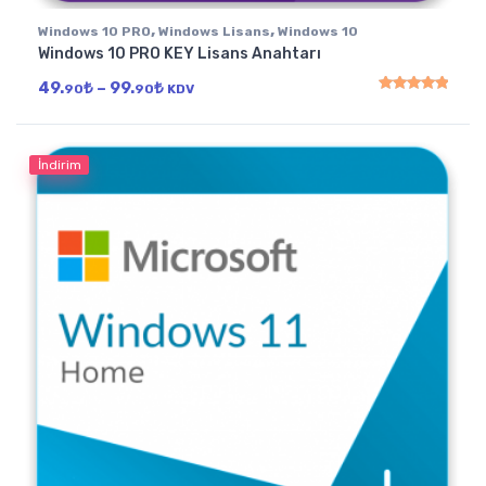
,
,
Windows 10 PRO
Windows Lisans
Windows 10
Windows 10 PRO KEY Lisans Anahtarı
Fiyat aralığı: 49.90₺ - 99.90₺
49.
₺
–
99.
₺
90
90
KDV
5 üzerinden
5.00
oy
İndirim