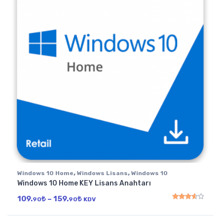
,
,
Windows 10 Home
Windows Lisans
Windows 10
Windows 10 Home KEY Lisans Anahtarı
Fiyat aralığı: 109.90₺ - 159.90₺
109.
₺
–
159.
₺
90
90
KDV
5 üzerinden
3.67
oy