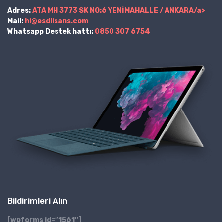
Adres:
ATA MH 3773 SK NO:6 YENİMAHALLE / ANKARA/a>
Mail:
hi@esdlisans.com
Whatsapp Destek hattı:
0850 307 6754
Bildirimleri Alın
[wpforms id=”1561″]