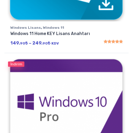
,
Windows Lisans
Windows 11
Windows 11 Home KEY Lisans Anahtarı
Fiyat aralığı: 149.90₺ - 249.90₺
149.
₺
–
249.
₺
90
90
KDV
5 üzerinden
5.00
oy
İndirim